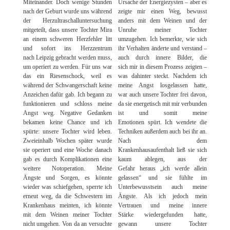
Miteinander. Doch wenige Stunden
Ursache der Energiezysten – aber es
nach der Geburt wurde uns während
zeigte mir einen Weg, bewusst
der Herzultraschalluntersuchung
anders mit dem Weinen und der
mitgeteilt, dass unsere Tochter Mira
Unruhe meiner Tochter
an einem schweren Herzfehler litt
umzugehen. Ich bemerkte, wie sich
und sofort ins Herzzentrum
ihr Verhalten änderte und verstand –
nach Leipzig gebracht werden muss,
auch durch innere Bilder, die
um operiert zu werden. Für uns war
sich mir in diesem Prozess zeigten –
das ein Riesenschock, weil es
was dahinter steckt. Nachdem ich
während der Schwangerschaft keine
meine Angst losgelassen hatte,
Anzeichen dafür gab. Ich begann zu
war auch unsere Tochter frei davon,
funktionieren und schloss meine
da sie energetisch mit mir verbunden
Angst weg. Negative Gedanken
ist und somit meine
bekamen keine Chance und ich
Emotionen spürt. Ich wendete die
spürte: unsere Tochter wird leben.
Techniken außerdem auch bei ihr an.
Zweieinhalb Wochen später wurde
Nach dem
sie operiert und eine Woche danach
Krankenhausaufenthalt ließ sie sich
gab es durch Komplikationen eine
kaum ablegen, aus der
weitere Notoperation. Meine
Gefahr heraus „ich werde allein
Ängste und Sorgen, es könnte
gelassen“ und sie fühlte im
wieder was schiefgehen, sperrte ich
Unterbewusstsein auch meine
erneut weg, da die Schwestern im
Ängste. Als ich jedoch mein
Krankenhaus meinten, ich könnte
Vertrauen und meine innere
mit dem Weinen meiner Tochter
Stärke wiedergefunden hatte,
nicht umgehen. Von da an versuchte
gewann unsere Tochter