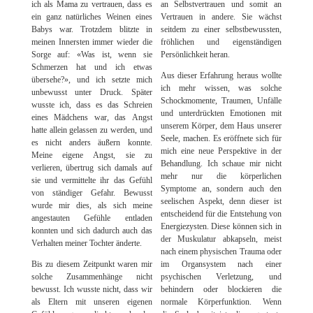
ich als Mama zu vertrauen, dass es
an Selbstvertrauen und somit an
ein ganz natürliches Weinen eines
Vertrauen in andere. Sie wächst
Babys war. Trotzdem blitzte in
seitdem zu einer selbstbewussten,
meinen Innersten immer wieder die
fröhlichen und eigenständigen
Sorge auf: «Was ist, wenn sie
Persönlichkeit heran.
Schmerzen hat und ich etwas
Aus dieser Erfahrung heraus wollte
übersehe?», und ich setzte mich
ich mehr wissen, was solche
unbewusst unter Druck. Später
Schockmomente, Traumen, Unfälle
wusste ich, dass es das Schreien
und unterdrückten Emotionen mit
eines Mädchens war, das Angst
unserem Körper, dem Haus unserer
hatte allein gelassen zu werden, und
Seele, machen. Es eröffnete sich für
es nicht anders äußern konnte.
mich eine neue Perspektive in der
Meine eigene Angst, sie zu
Behandlung. Ich schaue mir nicht
verlieren, übertrug sich damals auf
mehr nur die körperlichen
sie und vermittelte ihr das Gefühl
Symptome an, sondern auch den
von ständiger Gefahr. Bewusst
seelischen Aspekt, denn dieser ist
wurde mir dies, als sich meine
entscheidend für die Entstehung von
angestauten Gefühle entladen
Energiezysten. Diese können sich in
konnten und sich dadurch auch das
der Muskulatur abkapseln, meist
Verhalten meiner Tochter änderte.
nach einem physischen Trauma oder
Bis zu diesem Zeitpunkt waren mir
im Organsystem nach einer
solche Zusammenhänge nicht
psychischen Verletzung, und
bewusst. Ich wusste nicht, dass wir
behindern oder blockieren die
als Eltern mit unseren eigenen
normale Körperfunktion. Wenn