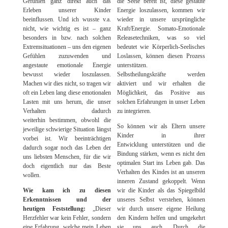
Gefühlen ganz direkt auch das
die Seele bereit ist, diese gestaute
Erleben unserer Kinder
Energie loszulassen, kommen wir
beeinflussen. Und ich wusste v.a.
wieder in unsere ursprüngliche
nicht, wie wichtig es ist – ganz
Kraft/Energie. Somato-Emotionale
besonders in bzw. nach solchen
Releasetechniken, was so viel
Extremsituationen – uns den eigenen
bedeutet wie Körperlich-Seelisches
Gefühlen zuzuwenden und
Loslassen, können diesen Prozess
angestaute emotionale Energie
unterstützen.
bewusst wieder loszulassen.
Selbstheilungskräfte werden
Machen wir dies nicht, so tragen wir
aktiviert und wir erhalten die
oft ein Leben lang diese emotionalen
Möglichkeit, das Positive aus
Lasten mit uns herum, die unser
solchen Erfahrungen in unser Leben
Verhalten dadurch
zu integrieren.
weiterhin bestimmen, obwohl die
So können wir als Eltern unsere
jeweilige schwierige Situation längst
Kinder in ihrer
vorbei ist. Wir beeinträchtigen
Entwicklung unterstützen und die
dadurch sogar noch das Leben der
Bindung stärken, wenn es nicht den
uns liebsten Menschen, für die wir
optimalen Start ins Leben gab. Das
doch eigentlich nur das Beste
Verhalten des Kindes ist an unseren
wollen.
inneren Zustand gekoppelt. Wenn
Wie kam ich zu diesen
wir die Kinder als das Spiegelbild
Erkenntnissen und der
unseres Selbst verstehen, können
heutigen Feststellung:
„Dieser
wir durch unsere eigene Heilung
Herzfehler war kein Fehler, sondern
den Kindern helfen und umgekehrt
eine Erfahrung, welche mein Leben
sie uns auch. Durch die