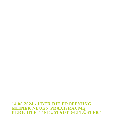
Rebirthing
bei Esther Göbel
Reflexintegrationstechniken
Teil 1 bei Gabriele Backhaus
Naturheilkundliche Fachfortbildung in Respirationstrakt / Haut und
Ausleitungsverfahren, Darmgesundheit
Spagyrik nach Dr. Zimpel (Phylak)
Traditionelle Thai-Yoga-Massage
TCM (Akupunktur, Diätetik, Tuina)
14.08.2024 - ÜBER DIE ERÖFFNUNG
MEINER NEUEN PRAXISRÄUME
BERICHTET "NEUSTADT-GEFLÜSTER"