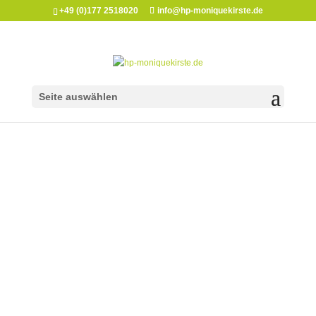
+49 (0)177 2518020
info@hp-moniquekirste.de
Seite auswählen
HEILPRAXIS
MONIQUE KIRSTE
ENERGIEARBEIT
OSTEOPATHIE
KÖRPERARBEIT