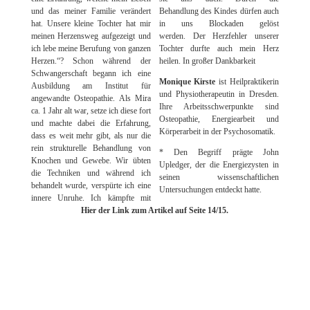
und das meiner Familie verändert
Behandlung des Kindes dürfen auch
hat. Unsere kleine Tochter hat mir
in uns Blockaden gelöst
meinen Herzensweg aufgezeigt und
werden. Der Herzfehler unserer
ich lebe meine Berufung von ganzen
Tochter durfte auch mein Herz
Herzen.“? Schon während der
heilen. In großer Dankbarkeit
Schwangerschaft begann ich eine
Monique Kirste
ist Heilpraktikerin
Ausbildung am Institut für
und Physiotherapeutin in Dresden.
angewandte Osteopathie. Als Mira
Ihre Arbeitsschwerpunkte sind
ca. 1 Jahr alt war, setze ich diese fort
Osteopathie, Energiearbeit und
und machte dabei die Erfahrung,
Körperarbeit
in der Psychosomatik.
dass es weit mehr gibt, als nur die
rein strukturelle Behandlung von
* Den Begriff prägte John
Knochen und Gewebe. Wir übten
Upledger, der die Energiezysten in
die Techniken und während ich
seinen wissenschaftlichen
behandelt wurde, verspürte ich eine
Untersuchungen entdeckt hatte.
innere Unruhe. Ich kämpfte mit
Hier der Link zum Artikel auf Seite 14/15.