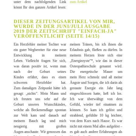
unter dem nachfolgenden Link
zum Artikel
könnt Ihr den ganzen Artikel lesen:
DIESER ZEITUNGSARTIKEL VON MIR,
WURDE IN DER JUNI/JULI AUSGABE
2019 DER ZEITSCHRIFT "EINFACH-JA"
VERÖFFENTLICHT (SEITE 14/15)
Ein Herzfehler meiner Tochter war
meinen Tränen, bis ich ihnen die
ein guter Wegbereiter für eine neue
Erlaubnis gab, fließen zu dürfen. In
Entwicklung in meinem
meinem Herzen löste sich eine
Leben. Vielleicht fragen Sie sich,
„Energiezyste“*, wie das in dieser
was daran positiv ist, wenn man
Osteopathieschule genannt wird.
nach der Geburt seines
Die energetische Mauer um
Kindes erfährt, dass es einen
mein Herz schmolz und all meine
schweren Herzfehler hat.
Ängste und Sorgen, die ich darin als
Zum damaligen Zeitpunkt hätte ich
gestaute Energie ein Jahr lang
gesagt: „nichts“. Mein Mann und
eingeschlossen hatte, ließ ich los.
ich freuten uns sehr auf die
Ich war überwältigt von dem
Geburt unseres Wunschkindes,
Gefühl, wieder tief einatmen zu
welche als Beckenendlage spontan
können. So kam ich gelöst und
zur Welt kam und danach auf
strahlend, gefühlte 10 kg leichter,
meinem Bauch lag und mich
von dem Kurs nach Hause. Es war
neugierig mit großen
nicht mit einem Mal alles aufgelöst –
Augen anschaute. Wir genossen das
es gab auch andere Erfahrungen als