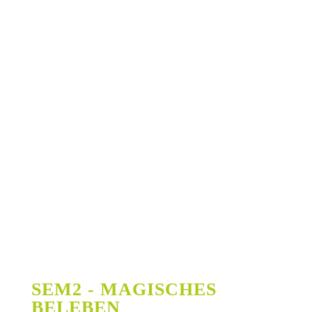
Überraschungen - mit denen ich nicht rechnete - bereits am selben Tag
bemerkte ich vollere / kräftigere Haare an mir - und 1 super positive
Nachricht erreichte mich am übernächsten Tag auf Arbeit - die einem
Wunder gleicht. 1000 Dank an Dich - liebe Monique und an die 5 Lichter
💚!
Ich habe diesen Kurs inzwischen mehrfach angepriesen und zur Teilnahme
ermuntert!
Liebe Grüße 🥰 von Carmen - Physiotherapeutin
SEM2 - MAGISCHES
BELEBEN